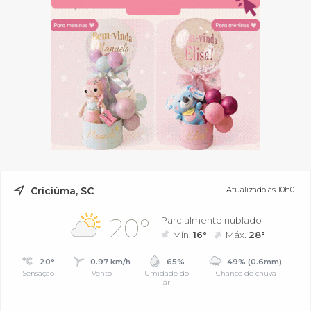
Criciúma, SC
Atualizado às 10h01
20°
Parcialmente nublado
Mín.
16°
Máx.
28°
20°
0.97 km/h
65%
49% (0.6mm)
Sensação
Vento
Umidade do
Chance de chuva
ar