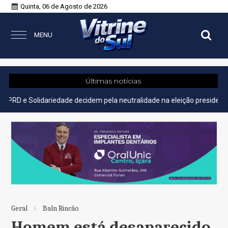
Quinta, 06 de Agosto de 2026
MENU
Últimas notícias
idariedade decidem pela neutralidade na eleição presidencial
Ger
Geral
Baln Rincão
Homem está desaparecido