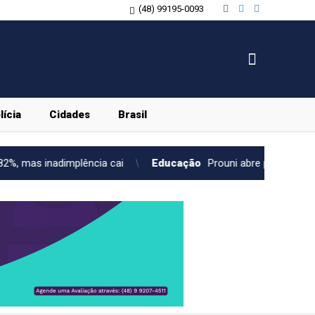
(48) 99195-0093
lícia
Cidades
Brasil
a cai
Educação
Prouni abre prazo para comprovar informaçõ