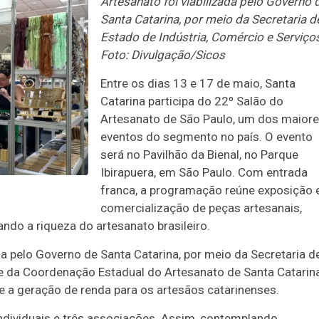
Artesanato foi viabilizada pelo Governo 
Santa Catarina, por meio da Secretaria d
Estado de Indústria, Comércio e Serviço
Foto: Divulgação/Sicos
Entre os dias 13 e 17 de maio, Santa
Catarina participa do 22º Salão do
Artesanato de São Paulo, um dos maior
eventos do segmento no país. O evento
será no Pavilhão da Bienal, no Parque
Ibirapuera, em São Paulo. Com entrada
franca, a programação reúne exposição 
comercialização de peças artesanais,
ando a riqueza do artesanato brasileiro.
ada pelo Governo de Santa Catarina, por meio da Secretaria d
 e da Coordenação Estadual do Artesanato de Santa Catarina
a e a geração de renda para os artesãos catarinenses.
ndividuais e três associações. Assim, contemplando