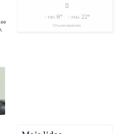
8°
22°
Mín.
Máx.
Lee
Chuvas esparsas
,