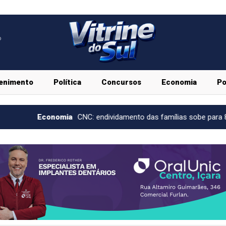
o
enimento
Política
Concursos
Economia
Po
a
CNC: endividamento das famílias sobe para 82%, mas inadimplênci