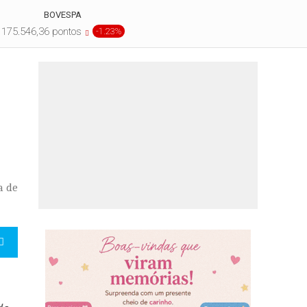
BOVESPA
175.546,36 pontos
-1.23%
a de