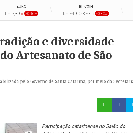
EURO
BITCOIN
R$ 5,89
R$ 349.023,33
-0,46%
-0,30%
tradição e diversidade
o do Artesanato de São
iabilizada pelo Governo de Santa Catarina, por meio da Secretari
Participação catarinense no Salão do