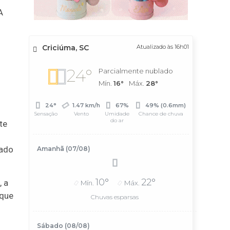
A
Criciúma, SC
Atualizado às 16h01
24°
Parcialmente nublado
Mín.
16°
Máx.
28°
24°
1.47 km/h
67%
49% (0.6mm)
Sensação
Vento
Umidade
Chance de chuva
do ar
te
lado
Amanhã (07/08)
10°
22°
, a
Mín.
Máx.
 que
Chuvas esparsas
Sábado (08/08)