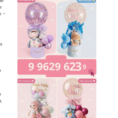
de
e
s –
es
e
e
,