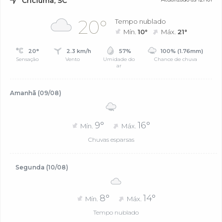
Criciúma, SC
20°
Tempo nublado
Mín.
10°
Máx.
21°
20°
2.3 km/h
57%
100% (1.76mm)
Sensação
Vento
Umidade do
Chance de chuva
ar
Amanhã (09/08)
9°
16°
Mín.
Máx.
Chuvas esparsas
Segunda (10/08)
8°
14°
Mín.
Máx.
Tempo nublado