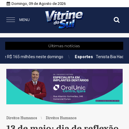
Domingo, 09 de Agosto de 2026
MENU
Últimas notícias
 neste domingo
Esportes
Tenista Bia Haddad anuncia pausa na
Direitos Humanos
Direitos Humanos
13 de maio: dia de reflexão