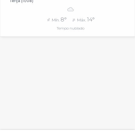
Terça (11/08)
8°
14°
Mín.
Máx.
Tempo nublado