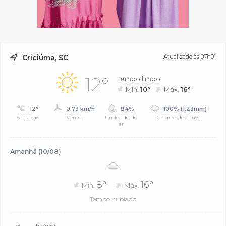
Criciúma, SC
Atualizado às 07h01
12°
Tempo limpo
Mín.
10°
Máx.
16°
12°
0.73 km/h
94%
100% (1.23mm)
Sensação
Vento
Umidade do
Chance de chuva
ar
Amanhã (10/08)
8°
16°
Mín.
Máx.
Tempo nublado