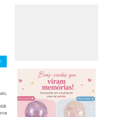
ulo,
008
arca