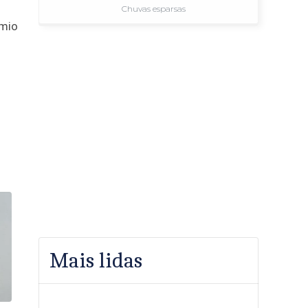
Chuvas esparsas
êmio
Mais lidas