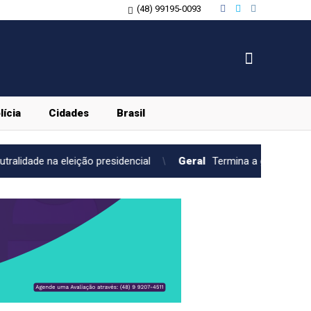
(48) 99195-0093
lícia
Cidades
Brasil
ão presidencial
Geral
Termina a greve nas linhas de trens em