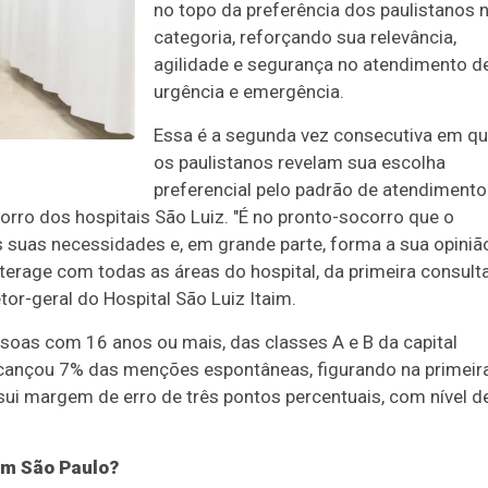
no topo da preferência dos paulistanos 
categoria, reforçando sua relevância,
agilidade e segurança no atendimento d
urgência e emergência.
Essa é a segunda vez consecutiva em q
os paulistanos revelam sua escolha
preferencial pelo padrão de atendimento
rro dos hospitais São Luiz. "É no pronto-socorro que o
 suas necessidades e, em grande parte, forma a sua opiniã
nterage com todas as áreas do hospital, da primeira consult
tor-geral do Hospital São Luiz Itaim.
ssoas com 16 anos ou mais, das classes A e B da capital
alcançou 7% das menções espontâneas, figurando na primeir
ui margem de erro de três pontos percentuais, com nível d
em São Paulo?