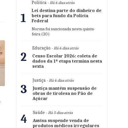
Política
- Há 6 dias atrás
Lei destina parte do dinheiro de
1
bets para fundo da Polícia
Federal
Norma foi sancionada nesta quinta-
feira (30)
Educação
- Há 6 dias atrás
2
Censo Escolar 2026: coleta de
dados da 1ª etapa termina nesta
sexta
Justiça
- Há 6 dias atrás
3
Justiça mantém suspensão de
obras de tirolesa no Pão de
Açúcar
e
Saúde
- Há 5 dias atrás
4
Anvisa suspende venda de
produtos médicos irregulares