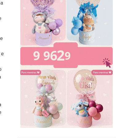
na
e
ue
 e
o
a
a
e