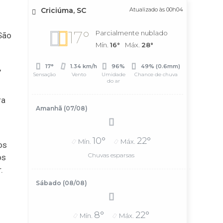
Criciúma, SC
Atualizado às 00h04
17°
Parcialmente nublado
 São
Mín.
16°
Máx.
28°
,
17°
1.34 km/h
96%
49% (0.6mm)
Sensação
Vento
Umidade
Chance de chuva
do ar
ra
Amanhã (07/08)
10°
22°
Mín.
Máx.
os
Chuvas esparsas
os
.
Sábado (08/08)
8°
22°
Mín.
Máx.