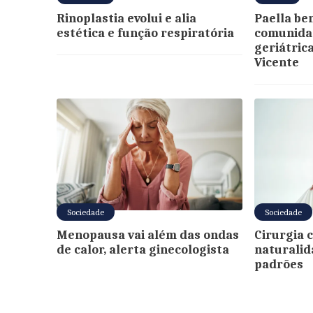
Rinoplastia evolui e alia
Paella be
estética e função respiratória
comunidad
geriátrica
Vicente
Sociedade
Sociedade
Menopausa vai além das ondas
Cirurgia 
de calor, alerta ginecologista
naturalid
padrões