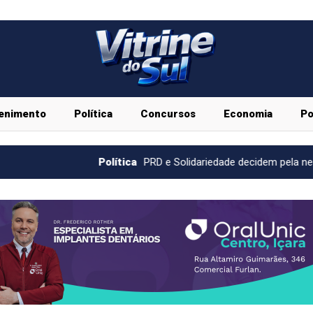
enimento
Política
Concursos
Economia
Po
Política
PRD e Solidariedade decidem pela neutralidade na eleiç