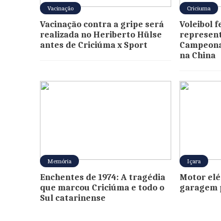
Vacinação
Criciuma
Vacinação contra a gripe será
Voleibol 
realizada no Heriberto Hülse
represent
antes de Criciúma x Sport
Campeona
na China
Memória
Içara
Enchentes de 1974: A tragédia
Motor elé
que marcou Criciúma e todo o
garagem 
Sul catarinense