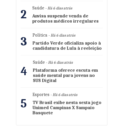
Saúde
- Há 6 dias atrás
2
Anvisa suspende venda de
produtos médicos irregulares
Política
- Há 6 dias atrás
3
Partido Verde oficializa apoio à
candidatura de Lula à reeleição
Saúde
- Há 6 dias atrás
4
Plataforma oferece escuta em
saúde mental para jovens no
SUS Digital
Esportes
- Há 6 dias atrás
5
TV Brasil exibe nesta sexta jogo
Unimed Campinas X Sampaio
Basquete