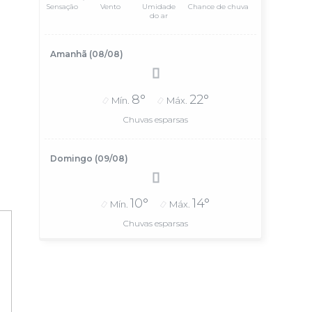
Sensação
Vento
Umidade
Chance de chuva
do ar
Amanhã (08/08)
8°
22°
Mín.
Máx.
Chuvas esparsas
Domingo (09/08)
10°
14°
Mín.
Máx.
Chuvas esparsas