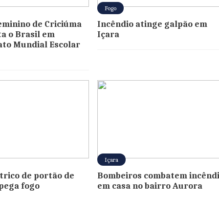
Fogo
feminino de Criciúma
Incêndio atinge galpão em
a o Brasil em
Içara
to Mundial Escolar
Içara
trico de portão de
Bombeiros combatem incênd
pega fogo
em casa no bairro Aurora