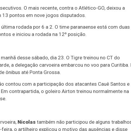
ecutivos. O mais recente, contra o Atlético-GO, deixou a
com 13 pontos em nove jogos disputados.
 última rodada por 6 a 2. O time paranaense está com duas
tos e iniciou a rodada na 12º posição.
 manhã desse sábado, dia 23. O Tigre treinou no CT do
tarde, a delegação carvoeira embarcou no voo para Curitiba.
 de ônibus até Ponta Grossa.
o contou com a participação dos atacantes Cauê Santos e
Em contrapartida, o goleiro Airton treinou normalmente na
lse.
rvoeira,
Nicolas
também não participou de alguns trabalho
feira, o artilheiro explicou o motivo das ausências e disse