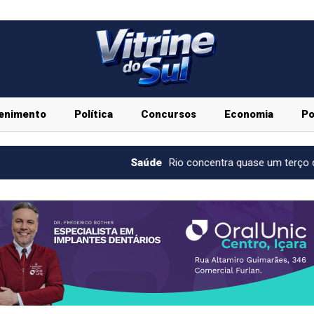
enimento
Política
Concursos
Economia
Po
Saúde
Rio concentra quase um terço de casos de exercí