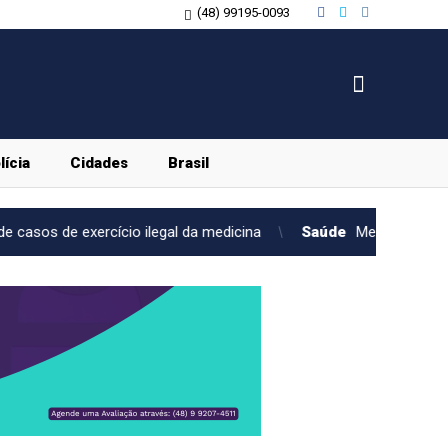
(48) 99195-0093
lícia
Cidades
Brasil
cio ilegal da medicina
Saúde
Medicamento reduz em até 85% 