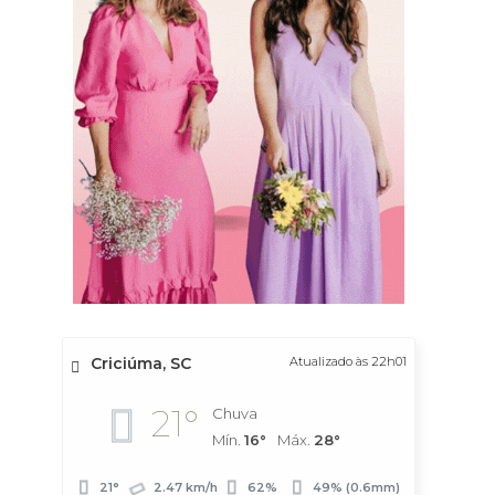
Criciúma, SC
Atualizado às 22h01
21°
Chuva
Mín.
16°
Máx.
28°
21°
2.47 km/h
62%
49% (0.6mm)