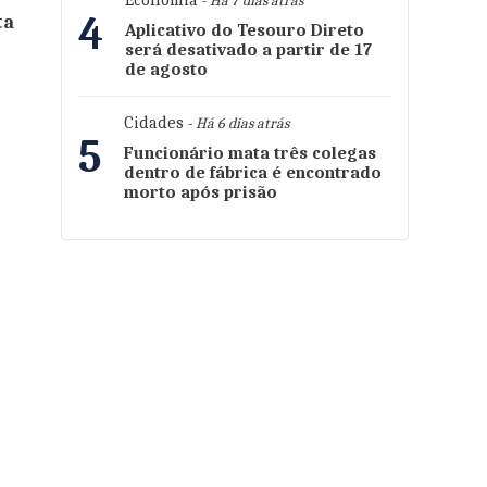
Economia
- Há 7 dias atrás
4
ta
Aplicativo do Tesouro Direto
será desativado a partir de 17
de agosto
Cidades
- Há 6 dias atrás
5
Funcionário mata três colegas
dentro de fábrica é encontrado
morto após prisão