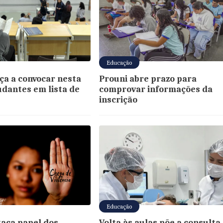
Educação
ça a convocar nesta
Prouni abre prazo para
udantes em lista de
comprovar informações da
inscrição
Educação
taca papel dos
Volta às aulas põe a consulta