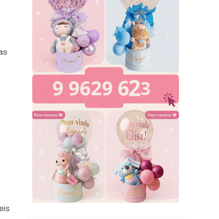
as
eis