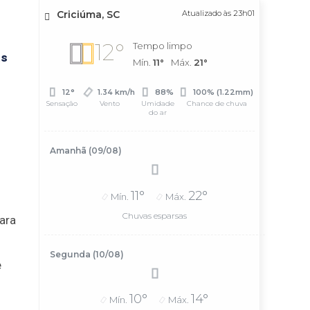
Criciúma, SC
Atualizado às 23h01
12°
Tempo limpo
as
Mín.
11°
Máx.
21°
12°
1.34 km/h
88%
100% (1.22mm)
Sensação
Vento
Umidade
Chance de chuva
do ar
Amanhã (09/08)
11°
22°
Mín.
Máx.
Chuvas esparsas
ara
Segunda (10/08)
e
10°
14°
Mín.
Máx.