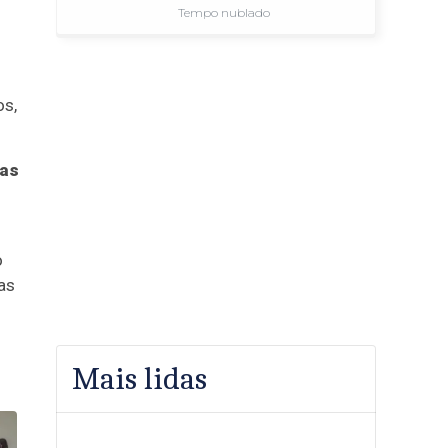
Tempo nublado
os,
cas
o
as
Mais lidas