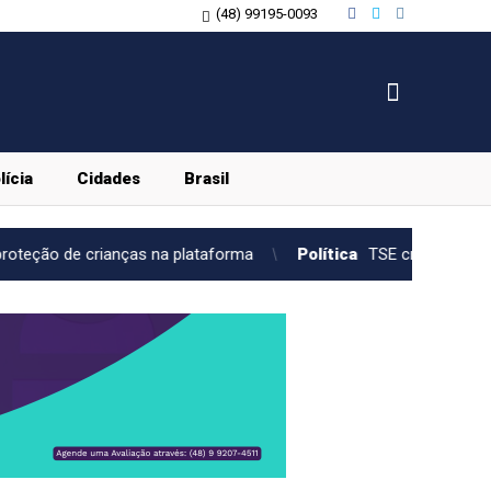
(48) 99195-0093
lícia
Cidades
Brasil
na plataforma
Política
TSE cria conselho para monitorar des