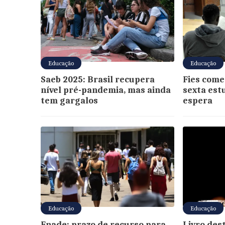
Educação
Educação
Saeb 2025: Brasil recupera
Fies come
nível pré-pandemia, mas ainda
sexta est
tem gargalos
espera
Educação
Educação
Enade: prazo de recurso para
Livro des