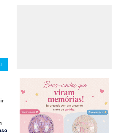
ir
m
nso