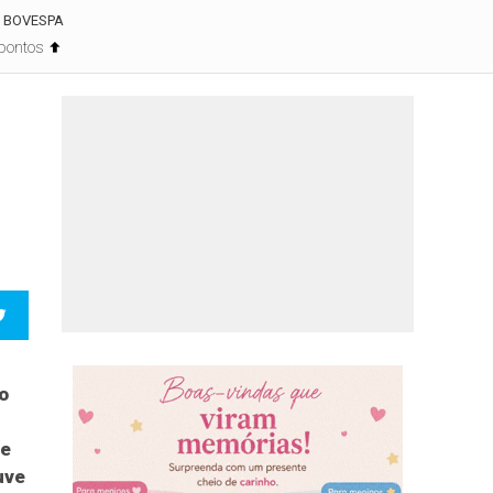
BOVESPA
 pontos
%
o
de
uve