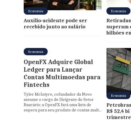
Economia
Economia
Auxílio-acidente pode ser
Retiradas
recebido junto ao salário
superam d
bilhões e
Economia
OpenFX Adquire Global
Ledger para Lançar
Contas Multimoedas para
Fintechs
Tyler McIntyre, cofundador da Novo
Economia
assume o cargo de Dirigente do Setor
Bancário; a OpenFX fará uma lista de
Petrobras
espera para seu produto de contas mult...
R$ 52,4 b
trimestre