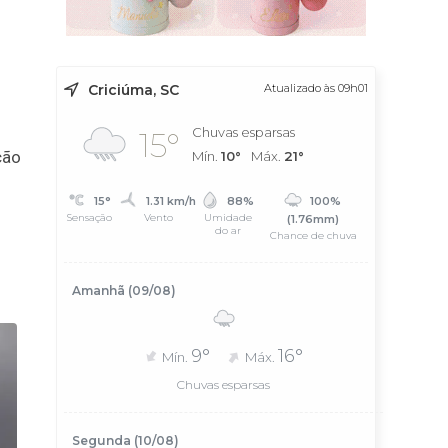
Criciúma, SC
Atualizado às 09h01
Chuvas esparsas
15°
ção
Mín.
10°
Máx.
21°
15°
1.31 km/h
88%
100%
Sensação
Vento
Umidade
(1.76mm)
do ar
Chance de chuva
Amanhã (09/08)
9°
16°
Mín.
Máx.
Chuvas esparsas
Segunda (10/08)