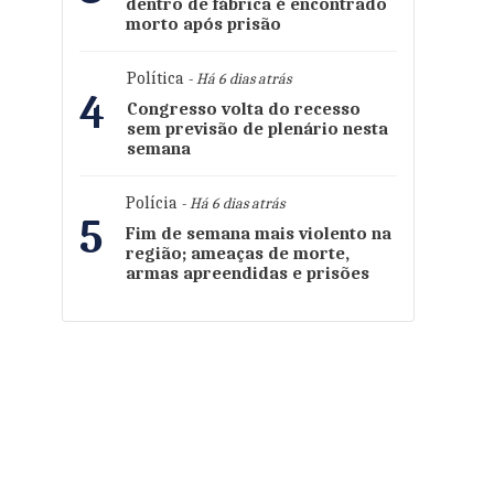
dentro de fábrica é encontrado
morto após prisão
Política
- Há 6 dias atrás
4
Congresso volta do recesso
sem previsão de plenário nesta
semana
Polícia
- Há 6 dias atrás
5
Fim de semana mais violento na
região; ameaças de morte,
armas apreendidas e prisões