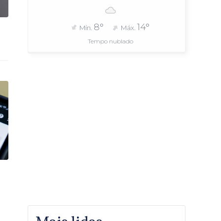
8°
14°
Mín.
Máx.
Tempo nublado
s