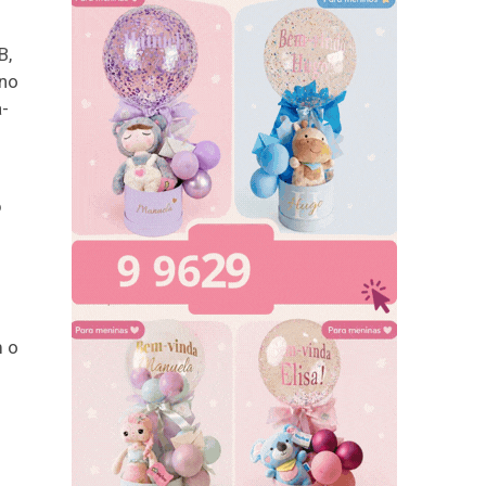
B,
 no
a-
o
m o