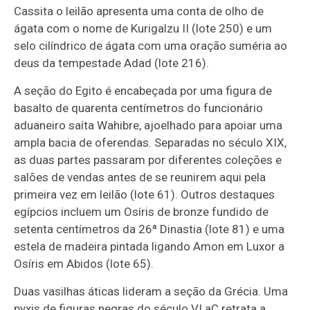
Cassita o leilão apresenta uma conta de olho de
ágata com o nome de Kurigalzu II (lote 250) e um
selo cilíndrico de ágata com uma oração suméria ao
deus da tempestade Adad (lote 216).
A seção do Egito é encabeçada por uma figura de
basalto de quarenta centímetros do funcionário
aduaneiro saíta Wahibre, ajoelhado para apoiar uma
ampla bacia de oferendas. Separadas no século XIX,
as duas partes passaram por diferentes coleções e
salões de vendas antes de se reunirem aqui pela
primeira vez em leilão (lote 61). Outros destaques
egípcios incluem um Osíris de bronze fundido de
setenta centímetros da 26ª Dinastia (lote 81) e uma
estela de madeira pintada ligando Amon em Luxor a
Osíris em Abidos (lote 65).
Duas vasilhas áticas lideram a seção da Grécia. Uma
pyxis de figuras negras do século VI aC retrata a