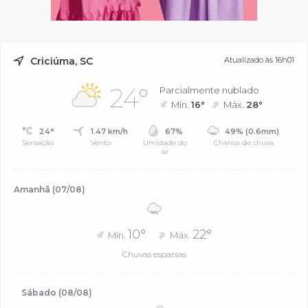
Criciúma, SC
Atualizado às 16h01
24°
Parcialmente nublado
Mín.
16°
Máx.
28°
24°
1.47 km/h
67%
49% (0.6mm)
Sensação
Vento
Umidade do
Chance de chuva
ar
Amanhã (07/08)
10°
22°
Mín.
Máx.
Chuvas esparsas
Sábado (08/08)