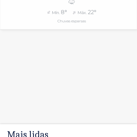
8°
22°
Mín.
Máx.
Chuvas esparsas
Mais lidas