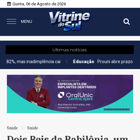
Quinta, 06 de Agosto de 2026
MENU
Últimas notícias
 inadimplência cai
Educação
Prouni abre prazo para comprovar
Saúde
Saúde
Dois Reis da Babilônia, um