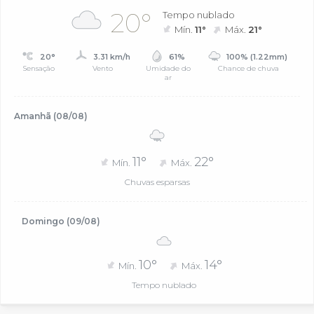
20°
Tempo nublado
Mín.
11°
Máx.
21°
20°
3.31 km/h
61%
100% (1.22mm)
Sensação
Vento
Umidade do
Chance de chuva
ar
Amanhã (08/08)
11°
22°
Mín.
Máx.
Chuvas esparsas
Domingo (09/08)
10°
14°
Mín.
Máx.
Tempo nublado