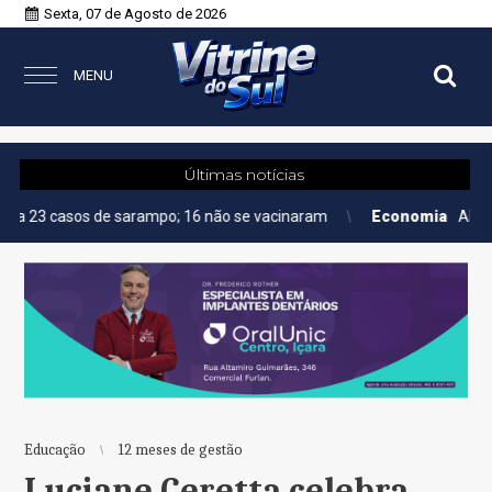
Sexta, 07 de Agosto de 2026
MENU
Últimas notícias
 de sarampo; 16 não se vacinaram
Economia
AMIG Brasil promo
Educação
12 meses de gestão
Luciane Ceretta celebra