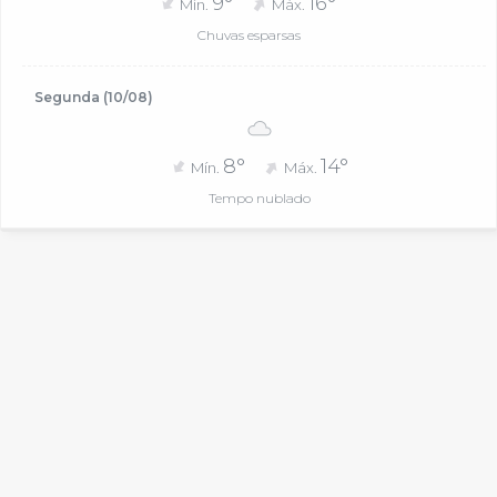
9°
16°
Mín.
Máx.
Chuvas esparsas
Segunda (10/08)
8°
14°
Mín.
Máx.
Tempo nublado