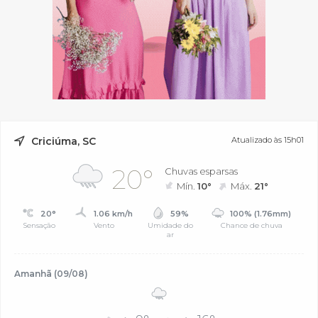
Criciúma, SC
Atualizado às 15h01
20°
Chuvas esparsas
Mín.
10°
Máx.
21°
20°
1.06 km/h
59%
100% (1.76mm)
Sensação
Vento
Umidade do
Chance de chuva
ar
Amanhã (09/08)