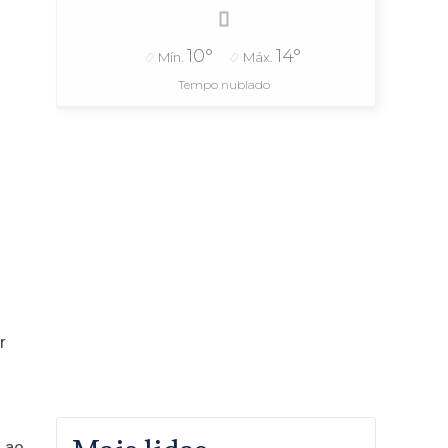
10°
14°
Mín.
Máx.
Tempo nublado
r
o ao