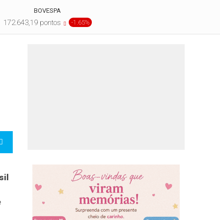
BOVESPA
172.643,19 pontos
-1.65%
sil
e