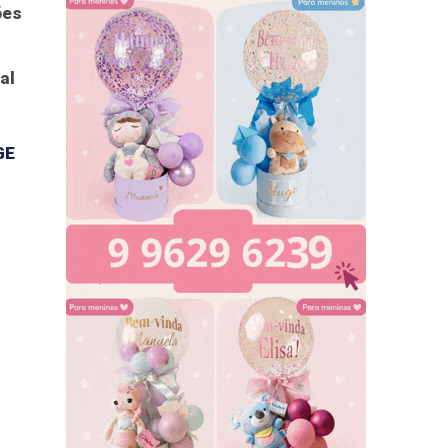
ões
al
GE