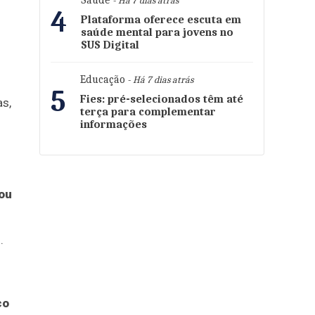
Saúde
- Há 7 dias atrás
4
Plataforma oferece escuta em
saúde mental para jovens no
SUS Digital
Educação
- Há 7 dias atrás
5
Fies: pré-selecionados têm até
s,
terça para complementar
informações
 ou
.
co