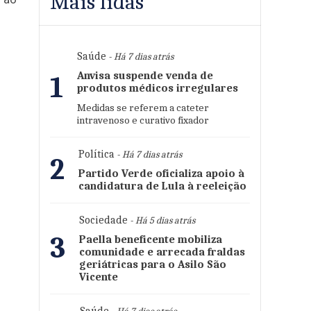
Mais lidas
Saúde
- Há 7 dias atrás
Anvisa suspende venda de
1
produtos médicos irregulares
Medidas se referem a cateter
intravenoso e curativo fixador
Política
- Há 7 dias atrás
2
Partido Verde oficializa apoio à
candidatura de Lula à reeleição
Sociedade
- Há 5 dias atrás
3
Paella beneficente mobiliza
comunidade e arrecada fraldas
geriátricas para o Asilo São
Vicente