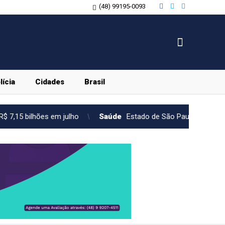
(48) 99195-0093
lícia
Cidades
Brasil
lho
Saúde
Estado de São Paulo confirma 23 casos de saramp