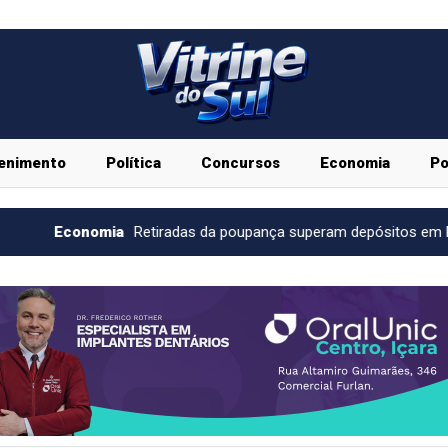
enimento
Política
Concursos
Economia
Po
etiradas da poupança superam depósitos em R$ 7,15 bilhões em ju