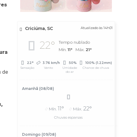
res
Criciúma, SC
Atualizado às 14h01
22°
Tempo nublado
Mín.
11°
Máx.
21°
ura
22°
3.76 km/h
50%
100% (1.22mm)
Sensação
Vento
Umidade
Chance de chuva
s de
do ar
Amanhã (08/08)
s,
11°
22°
Mín.
Máx.
Chuvas esparsas
Domingo (09/08)