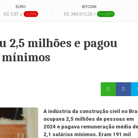
EURO
BITCOIN
R$ 5,87
R$ 348.915,28
-0,29%
++0,62%
 2,5 milhões e pagou
s mínimos
A indústria da construção civil no Bra
ocupava 2,5 milhões de pessoas em
2024 e pagava remuneração média d
2,1 salários mínimos. Eram 191 mil