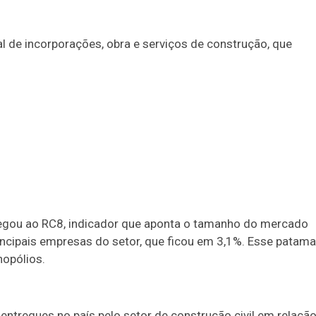
 de incorporações, obra e serviços de construção, que
hegou ao RC8, indicador que aponta o tamanho do mercado
ncipais empresas do setor, que ficou em 3,1%. Esse patama
opólios.
entregues no país pelo setor de construção civil em relaçã