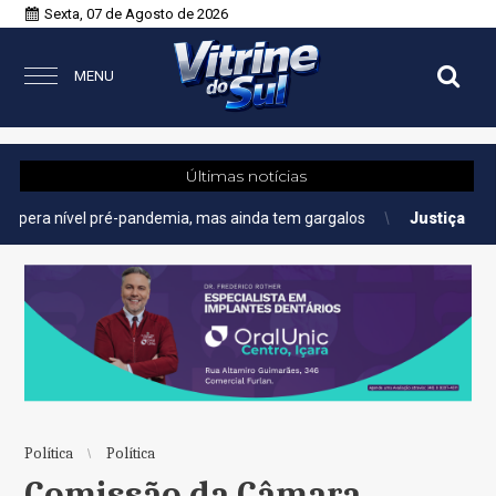
Sexta, 07 de Agosto de 2026
MENU
Últimas notícias
l pré-pandemia, mas ainda tem gargalos
Justiça
AGU pedirá na J
Política
Política
Comissão da Câmara