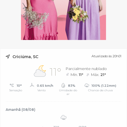
Criciúma, SC
Atualizado às 20h01
11°
Parcialmente nublado
Mín.
11°
Máx.
21°
10°
0.65 km/h
83%
100% (1.22mm)
Sensação
Vento
Umidade do
Chance de chuva
ar
Amanhã (08/08)