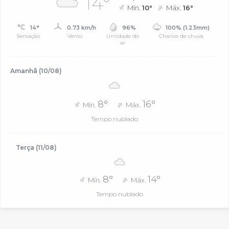
14°
Mín.
10°
Máx.
16°
14°
0.73 km/h
96%
100% (1.23mm)
Sensação
Vento
Umidade do
Chance de chuva
ar
Amanhã (10/08)
8°
16°
Mín.
Máx.
Tempo nublado
Terça (11/08)
8°
14°
Mín.
Máx.
Tempo nublado