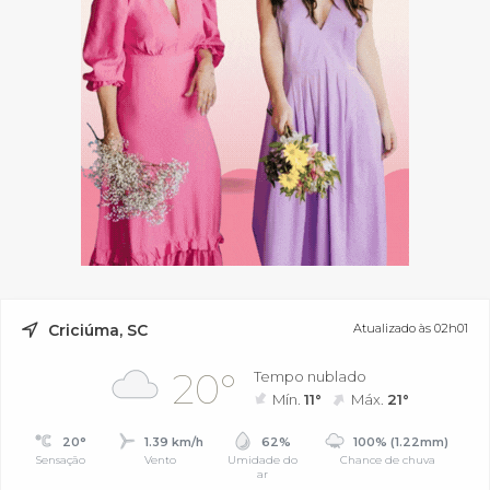
Criciúma, SC
Atualizado às 02h01
20°
Tempo nublado
Mín.
11°
Máx.
21°
20°
1.39 km/h
62%
100% (1.22mm)
Sensação
Vento
Umidade do
Chance de chuva
ar