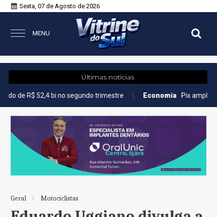
Sexta, 07 de Agosto de 2026
MENU
Últimas notícias
,4 bi no segundo trimestre
Economia
Pix amplia participação n
Geral
Motociclistas
Eduardo Uggiano divulga a