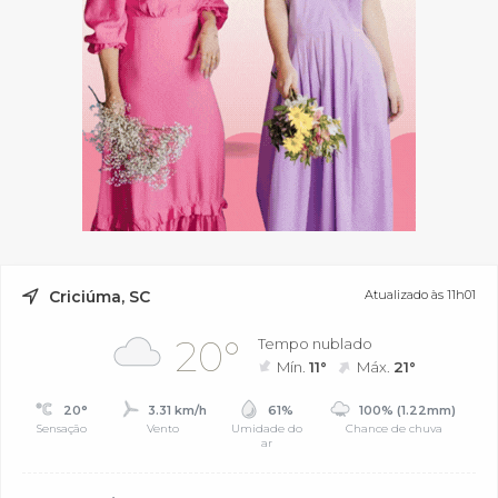
Criciúma, SC
Atualizado às 11h01
20°
Tempo nublado
Mín.
11°
Máx.
21°
20°
3.31 km/h
61%
100% (1.22mm)
Sensação
Vento
Umidade do
Chance de chuva
ar