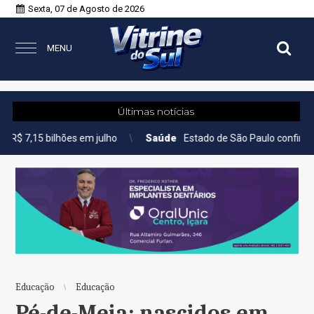
Sexta, 07 de Agosto de 2026
MENU
Últimas notícias
ões em julho
Saúde
Estado de São Paulo confirma 23 casos de 
Educação
Educação
Pé-de-Meia: nascidos em