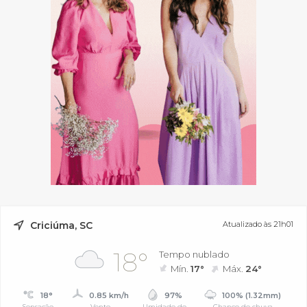
Criciúma, SC
Atualizado às 21h01
18°
Tempo nublado
Mín.
17°
Máx.
24°
18°
0.85 km/h
97%
100% (1.32mm)
Sensação
Vento
Umidade do
Chance de chuva