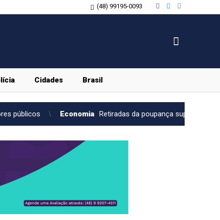
(48) 99195-0093
lícia
Cidades
Brasil
onomia
Retiradas da poupança superam depósitos em R$ 7,15 bilh