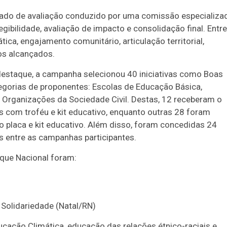
rado de avaliação conduzido por uma comissão especializa
gibilidade, avaliação de impacto e consolidação final. Entr
ca, engajamento comunitário, articulação territorial,
dos alcançados.
estaque, a campanha selecionou 40 iniciativas como Boas
tegorias de proponentes: Escolas de Educação Básica,
 e Organizações da Sociedade Civil. Destas, 12 receberam o
com troféu e kit educativo, enquanto outras 28 foram
 placa e kit educativo. Além disso, foram concedidas 24
 entre as campanhas participantes.
que Nacional foram:
Solidariedade (Natal/RN)
ucação Climática, educação das relações étnico-raciais e