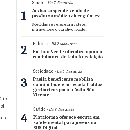
Saúde
- Há 7 dias atrás
Anvisa suspende venda de
1
produtos médicos irregulares
Medidas se referem a cateter
intravenoso e curativo fixador
Política
- Há 7 dias atrás
2
Partido Verde oficializa apoio à
candidatura de Lula à reeleição
Sociedade
- Há 5 dias atrás
3
Paella beneficente mobiliza
comunidade e arrecada fraldas
geriátricas para o Asilo São
Vicente
ério
al.
Saúde
- Há 7 dias atrás
4
o a
Plataforma oferece escuta em
saúde mental para jovens no
SUS Digital