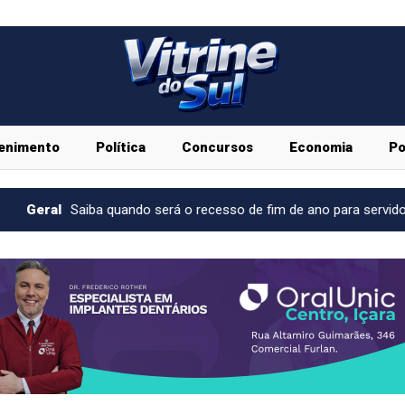
enimento
Política
Concursos
Economia
Po
ndo será o recesso de fim de ano para servidores públicos
Ec