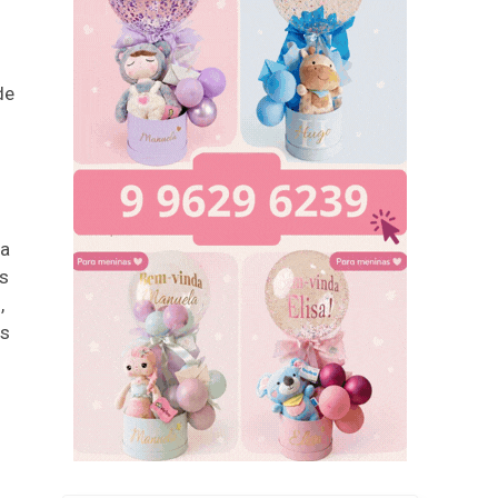
de
 a
es
,
os