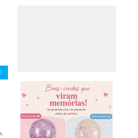
s
m
s,