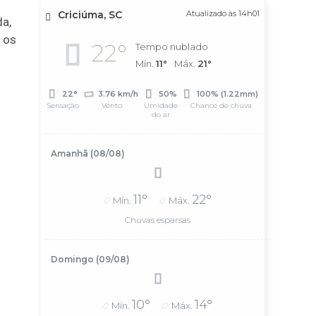
Criciúma, SC
Atualizado às 14h01
da,
e os
22°
Tempo nublado
Mín.
11°
Máx.
21°
22°
3.76 km/h
50%
100% (1.22mm)
Sensação
Vento
Umidade
Chance de chuva
do ar
Amanhã (08/08)
11°
22°
Mín.
Máx.
Chuvas esparsas
Domingo (09/08)
10°
14°
Mín.
Máx.