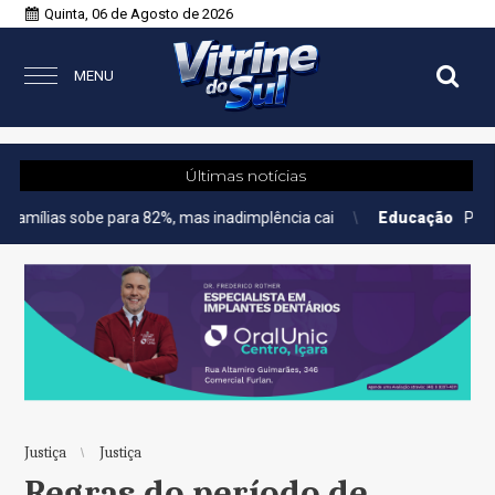
Quinta, 06 de Agosto de 2026
MENU
Últimas notícias
e para 82%, mas inadimplência cai
Educação
Prouni abre prazo
Justiça
Justiça
Regras do período de