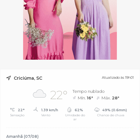
Criciúma, SC
Atualizado às 19h01
22°
Tempo nublado
Mín.
16°
Máx.
28°
22°
1.39 km/h
62%
49% (0.6mm)
Sensação
Vento
Umidade do
Chance de chuva
ar
Amanhã (07/08)