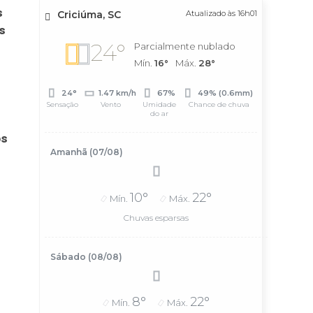
s
Criciúma, SC
Atualizado às 16h01
s
24°
Parcialmente nublado
Mín.
16°
Máx.
28°
24°
1.47 km/h
67%
49% (0.6mm)
Sensação
Vento
Umidade
Chance de chuva
do ar
os
Amanhã (07/08)
10°
22°
Mín.
Máx.
Chuvas esparsas
Sábado (08/08)
8°
22°
Mín.
Máx.