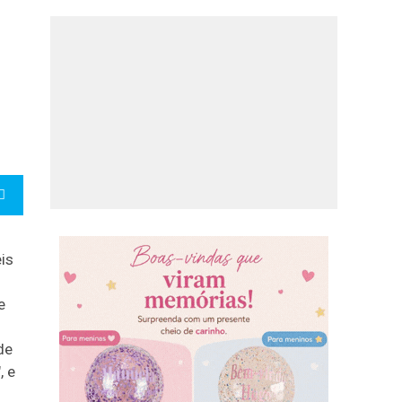
is
e
de
, e