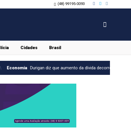
(48) 99195-0093
lícia
Cidades
Brasil
gan diz que aumento da dívida decorre dos juros, não dos gastos