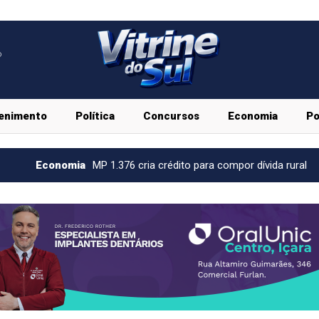
o
enimento
Política
Concursos
Economia
Po
MP 1.376 cria crédito para compor dívida rural
Economia
Duri