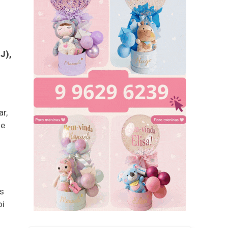
J),
r,
de
es
oi