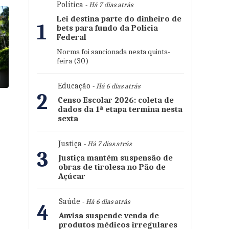
Política
- Há 7 dias atrás
Lei destina parte do dinheiro de
1
bets para fundo da Polícia
Federal
Norma foi sancionada nesta quinta-
feira (30)
Educação
- Há 6 dias atrás
2
Censo Escolar 2026: coleta de
dados da 1ª etapa termina nesta
sexta
Justiça
- Há 7 dias atrás
3
Justiça mantém suspensão de
obras de tirolesa no Pão de
Açúcar
Saúde
- Há 6 dias atrás
4
Anvisa suspende venda de
produtos médicos irregulares