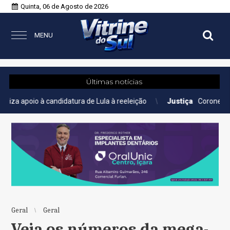
Quinta, 06 de Agosto de 2026
MENU
Últimas notícias
à candidatura de Lula à reeleição
Justiça
Coronel do Corpo de B
Geral
Geral
Veja os números da mega-