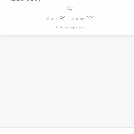
8°
22°
Mín.
Máx.
Chuvas esparsas