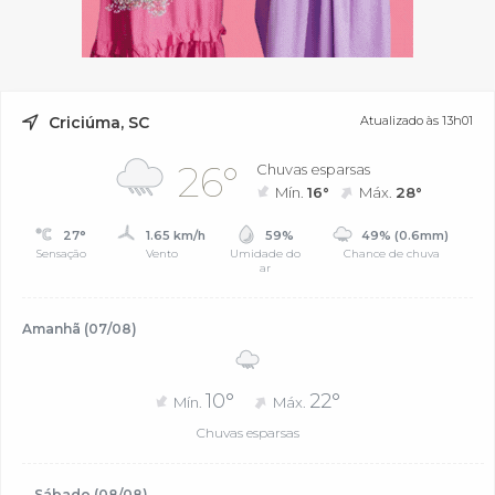
Criciúma, SC
Atualizado às 13h01
26°
Chuvas esparsas
Mín.
16°
Máx.
28°
27°
1.65 km/h
59%
49% (0.6mm)
Sensação
Vento
Umidade do
Chance de chuva
ar
Amanhã (07/08)
10°
22°
Mín.
Máx.
Chuvas esparsas
Sábado (08/08)