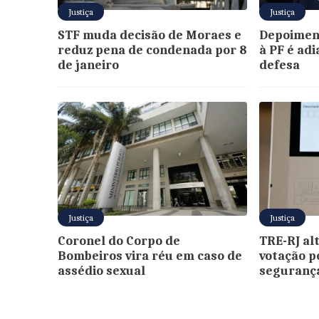
Justiça
Justiça
STF muda decisão de Moraes e
Depoimen
reduz pena de condenada por 8
à PF é ad
de janeiro
defesa
Justiça
Justiça
Coronel do Corpo de
TRE-RJ alt
Bombeiros vira réu em caso de
votação p
assédio sexual
seguranç