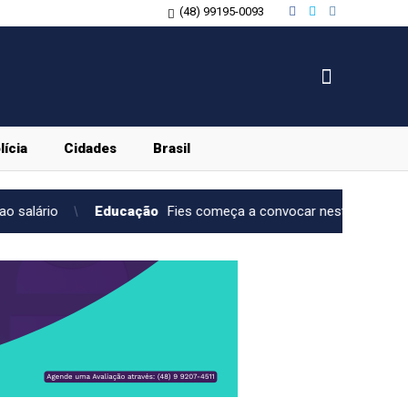
(48) 99195-0093
lícia
Cidades
Brasil
ucação
Fies começa a convocar nesta sexta estudantes em lista d