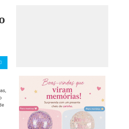
o
as,
o
de