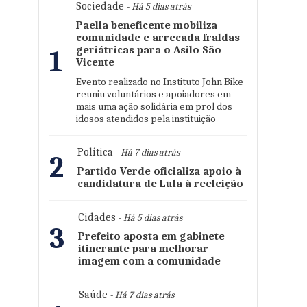
Sociedade
- Há 5 dias atrás
Paella beneficente mobiliza
comunidade e arrecada fraldas
geriátricas para o Asilo São
1
Vicente
Evento realizado no Instituto John Bike
reuniu voluntários e apoiadores em
mais uma ação solidária em prol dos
idosos atendidos pela instituição
Política
- Há 7 dias atrás
2
Partido Verde oficializa apoio à
candidatura de Lula à reeleição
Cidades
- Há 5 dias atrás
3
Prefeito aposta em gabinete
itinerante para melhorar
imagem com a comunidade
Saúde
- Há 7 dias atrás