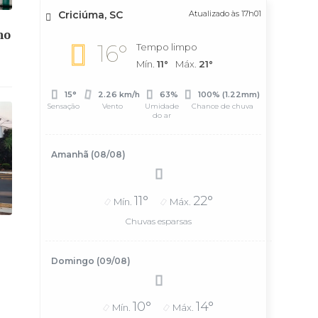
Criciúma, SC
Atualizado às 17h01
ho
16°
Tempo limpo
Mín.
11°
Máx.
21°
15°
2.26 km/h
63%
100% (1.22mm)
Sensação
Vento
Umidade
Chance de chuva
do ar
Amanhã (08/08)
11°
22°
Mín.
Máx.
Chuvas esparsas
Domingo (09/08)
10°
14°
Mín.
Máx.