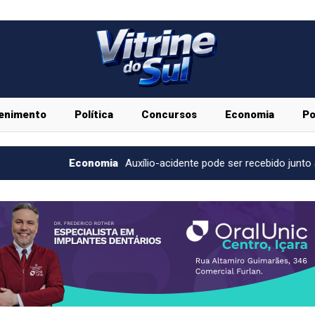
enimento
Política
Concursos
Economia
Po
nomia
Auxílio-acidente pode ser recebido junto ao salário
Ed