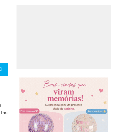
e
itas