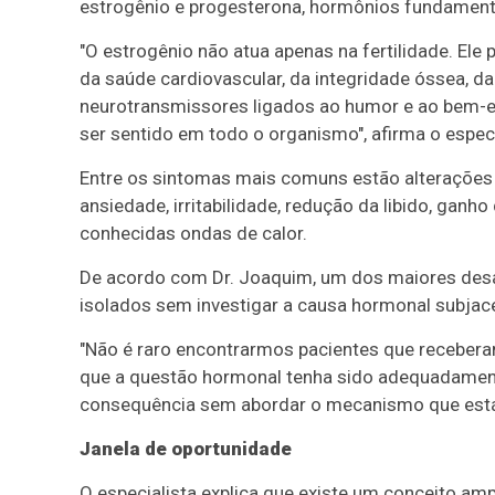
estrogênio e progesterona, hormônios fundament
"O estrogênio não atua apenas na fertilidade. Ele
da saúde cardiovascular, da integridade óssea, 
neurotransmissores ligados ao humor e ao bem-e
ser sentido em todo o organismo", afirma o especi
Entre os sintomas mais comuns estão alterações 
ansiedade, irritabilidade, redução da libido, gan
conhecidas ondas de calor.
De acordo com Dr. Joaquim, um dos maiores des
isolados sem investigar a causa hormonal subjac
"Não é raro encontrarmos pacientes que receber
que a questão hormonal tenha sido adequadament
consequência sem abordar o mecanismo que está 
Janela de oportunidade
O especialista explica que existe um conceito a