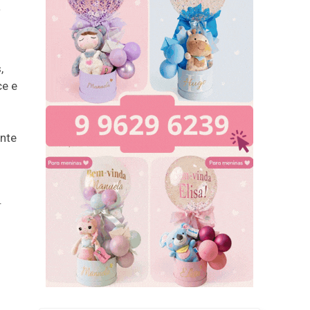
a
,
ce e
nte
.