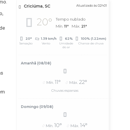
smo.
Criciúma, SC
Atualizado às 02h01
o,
20°
Tempo nublado
Mín.
11°
Máx.
21°
ode
20°
1.39 km/h
62%
100% (1.22mm)
Sensação
Vento
Umidade
Chance de chuva
do ar
Amanhã (08/08)
as
11°
22°
Mín.
Máx.
Chuvas esparsas
sem
Domingo (09/08)
10°
14°
Mín.
Máx.