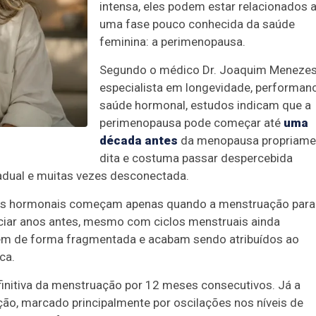
intensa, eles podem estar relacionados 
uma fase pouco conhecida da saúde
feminina: a perimenopausa.
Segundo o médico Dr. Joaquim Menezes
especialista em longevidade, performan
saúde hormonal, estudos indicam que a
perimenopausa pode começar até
uma
década antes
da menopausa propriame
dita e costuma passar despercebida
adual e muitas vezes desconectada.
ças hormonais começam apenas quando a menstruação para
iciar anos antes, mesmo com ciclos menstruais ainda
em de forma fragmentada e acabam sendo atribuídos ao
ca.
finitiva da menstruação por 12 meses consecutivos. Já a
ão, marcado principalmente por oscilações nos níveis de