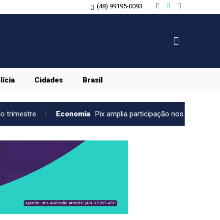
(48) 99195-0093
lícia
Cidades
Brasil
conomia
Pix amplia participação nos pagamentos em bares e resta