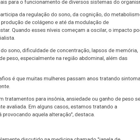
ais para o funcionamento de diversos sistemas do organi
 participa da regulação do sono, da cognição, do metabolism
da produção de colágeno e até da modulação de
star. Quando esses níveis começam a oscilar, o impacto p
alista.
do sono, dificuldade de concentração, lapsos de memória,
ho de peso, especialmente na região abdominal, além das
afios é que muitas mulheres passam anos tratando sintom
ente.
am tratamentos para insônia, ansiedade ou ganho de peso 
e avaliada. Em alguns casos, estamos tratando a
provocando aquela alteração", destaca.
mplamente discutido na medicina chamado "janela de