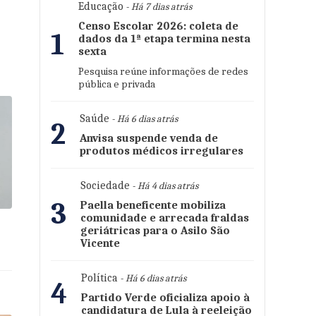
Educação
- Há 7 dias atrás
Censo Escolar 2026: coleta de
1
dados da 1ª etapa termina nesta
sexta
Pesquisa reúne informações de redes
pública e privada
Saúde
- Há 6 dias atrás
2
Anvisa suspende venda de
produtos médicos irregulares
Sociedade
- Há 4 dias atrás
3
Paella beneficente mobiliza
comunidade e arrecada fraldas
geriátricas para o Asilo São
Vicente
Política
- Há 6 dias atrás
4
Partido Verde oficializa apoio à
candidatura de Lula à reeleição