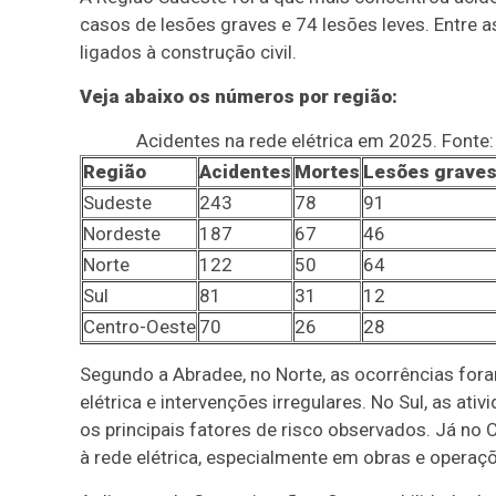
casos de lesões graves e 74 lesões leves. Entre a
ligados à construção civil.
Veja abaixo os números por região:
Acidentes na rede elétrica em 2025. Fonte
Região
Acidentes
Mortes
Lesões grave
Sudeste
243
78
91
Nordeste
187
67
46
Norte
122
50
64
Sul
81
31
12
Centro-Oeste
70
26
28
Segundo a Abradee, no Norte, as ocorrências for
elétrica e intervenções irregulares. No Sul, as a
os principais fatores de risco observados. Já no 
à rede elétrica, especialmente em obras e opera