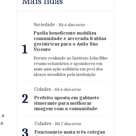
Mais lidas
Sociedade
- Há 6 dias atrás
Paella beneficente mobiliza
comunidade e arrecada fraldas
geriátricas para o Asilo São
1
Vicente
Evento realizado no Instituto John Bike
reuniu voluntários e apoiadores em
mais uma ação solidária em prol dos
idosos atendidos pela instituição
Cidades
- Há 6 dias atrás
2
Prefeito aposta em gabinete
itinerante para melhorar
imagem com a comunidade
 a
 a
Cidades
- Há 7 dias atrás
3
Funcionário mata três colegas