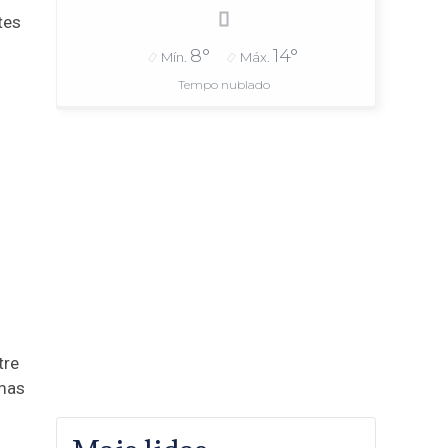
tes
8°
14°
Mín.
Máx.
Tempo nublado
tre
imas