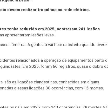
 à
Agência Brasil
.
s devem realizar trabalhos na rede elétrica.
es tenha reduzido em 2025, ocorreram 241 lesões
mas apresentaram lesões leves.
sses números. A gente só vai ficar satisfeito quando tiver 
identes relacionados à operação de equipamentos perto d
e guindastes. Em 2025, foram 66 registros, quase o dobro d
a, são as ligações clandestinas, conhecidas em alguns
onadas a essas ligações 30 ocorrências, com 15 mortes.
entes no país em 2025, com 243 ocorrências, 78 mortes, 91