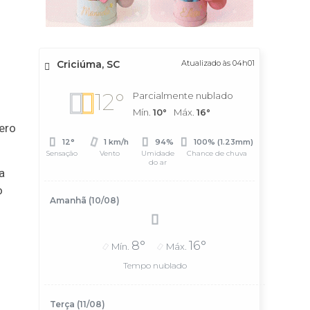
Criciúma, SC
Atualizado às 04h01
12°
Parcialmente nublado
Mín.
10°
Máx.
16°
zero
12°
1 km/h
94%
100% (1.23mm)
Sensação
Vento
Umidade
Chance de chuva
do ar
a
o
Amanhã (10/08)
8°
16°
Mín.
Máx.
Tempo nublado
Terça (11/08)