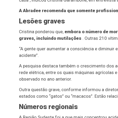
casa”, indicou Cristina Garambone, em entrevista
A Abradee recomenda que somente profissionai
Lesões graves
Cristina ponderou que,
embora o número de mort
graves, incluindo mutilações
. Outras 210 víti
“A gente quer aumentar a consciência e diminuir e
acidente”.
A pesquisa destaca também o crescimento dos ac
rede elétrica, entre os quais máquinas agrícolas 
observado no ano anterior.
Outra questão grave, conforme informou a diretor
estados como “gatos” ou “macacos”. Estão relaci
Números regionais
A Região Sudeste foi a que mais concentrou acid