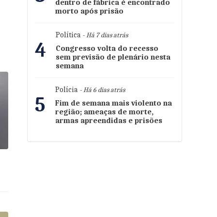
dentro de fábrica é encontrado
morto após prisão
Política
- Há 7 dias atrás
4
Congresso volta do recesso
sem previsão de plenário nesta
semana
Polícia
- Há 6 dias atrás
5
Fim de semana mais violento na
região; ameaças de morte,
armas apreendidas e prisões
s