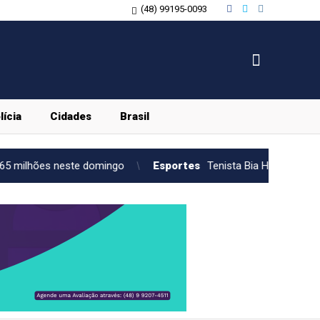
(48) 99195-0093
lícia
Cidades
Brasil
omingo
Esportes
Tenista Bia Haddad anuncia pausa na carre