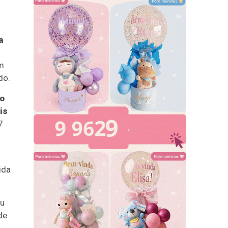
a
m
do.
o
is
7
ida
ou
de