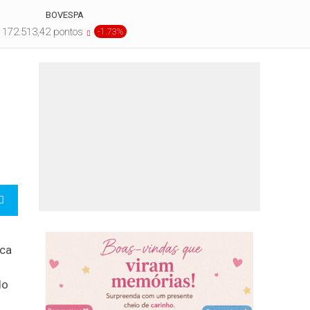
BOVESPA
172.513,42 pontos
-1.73%
ica
do