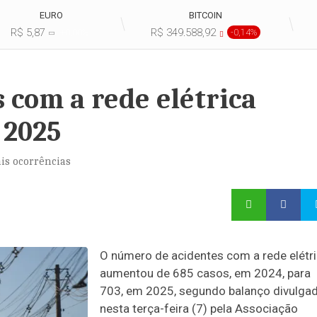
EURO
BITCOIN
R$ 5,87
R$ 349.588,92
+0,00%
-0,14%
 com a rede elétrica
 2025
ais ocorrências
O número de acidentes com a rede elétr
aumentou de 685 casos, em 2024, para
703, em 2025, segundo balanço divulga
nesta terça-feira (7) pela Associação