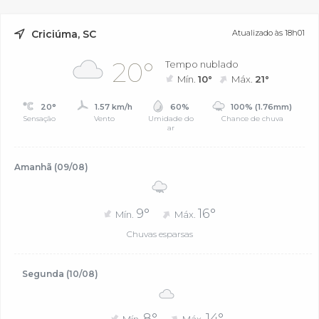
Criciúma, SC
Atualizado às 18h01
20°
Tempo nublado
Mín.
10°
Máx.
21°
20°
1.57 km/h
60%
100% (1.76mm)
Sensação
Vento
Umidade do
Chance de chuva
ar
Amanhã (09/08)
9°
16°
Mín.
Máx.
Chuvas esparsas
Segunda (10/08)
8°
14°