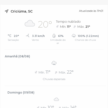
Criciúma, SC
Atualizado às 11h01
20°
Tempo nublado
Mín.
11°
Máx.
21°
20°
3.31 km/h
61%
100% (1.22mm)
Sensação
Vento
Umidade do
Chance de chuva
ar
Amanhã (08/08)
11°
22°
Mín.
Máx.
Chuvas esparsas
Domingo (09/08)
10°
14°
Mín.
Máx.