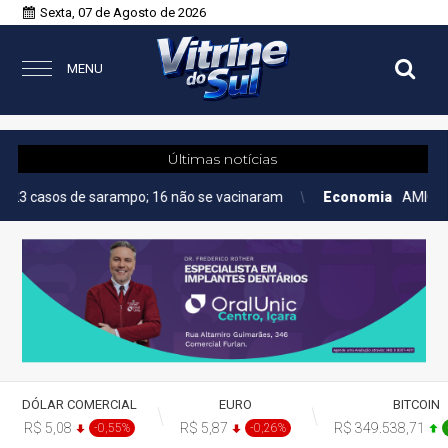
Sexta, 07 de Agosto de 2026
MENU
Últimas notícias
 sarampo; 16 não se vacinaram
Economia
AMIG Brasil promove
DÓLAR COMERCIAL
EURO
BITCOIN
R$ 5,08
R$ 5,87
R$ 349.538,71
-0,55%
-0,26%