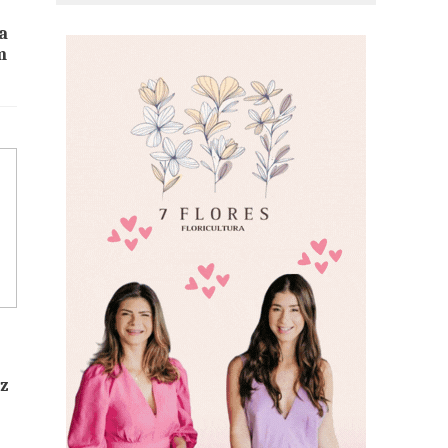
a
m
a
z