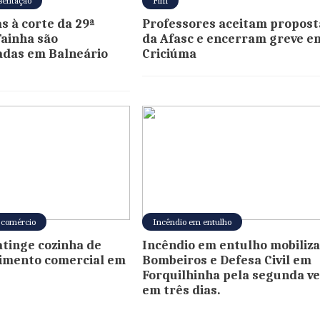
sentação
Fim
s à corte da 29ª
Professores aceitam propost
Tainha são
da Afasc e encerram greve e
adas em Balneário
Criciúma
 comércio
Incêndio em entulho
atinge cozinha de
Incêndio em entulho mobiliz
imento comercial em
Bombeiros e Defesa Civil em
Forquilhinha pela segunda ve
em três dias.