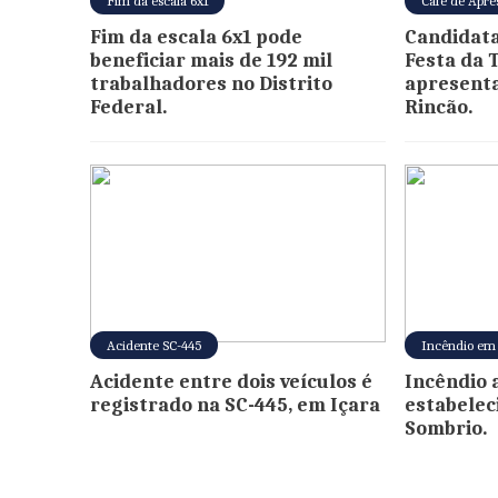
Fim da escala 6x1
Café de Apre
Fim da escala 6x1 pode
Candidata
beneficiar mais de 192 mil
Festa da 
trabalhadores no Distrito
apresent
Federal.
Rincão.
Acidente SC-445
Incêndio em
Acidente entre dois veículos é
Incêndio 
registrado na SC-445, em Içara
estabelec
Sombrio.