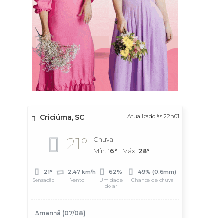
Criciúma, SC
Atualizado às 22h01
21°
Chuva
Mín.
16°
Máx.
28°
21°
2.47 km/h
62%
49% (0.6mm)
Sensação
Vento
Umidade
Chance de chuva
do ar
Amanhã (07/08)