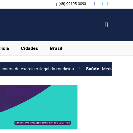
(48) 99195-0093
lícia
Cidades
Brasil
o ilegal da medicina
Saúde
Medicamento reduz em até 85% in