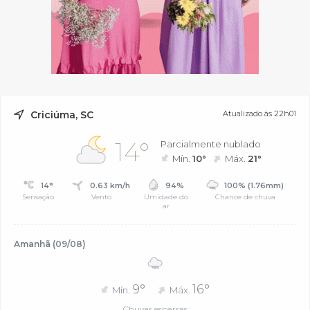
Criciúma, SC
Atualizado às 22h01
14°
Parcialmente nublado
Mín.
10°
Máx.
21°
14°
0.63 km/h
94%
100% (1.76mm)
Sensação
Vento
Umidade do
Chance de chuva
ar
Amanhã (09/08)
9°
16°
Mín.
Máx.
Chuvas esparsas