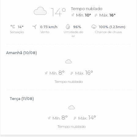
14°
Tempo nublado
Mín.
10°
Máx.
16°
14°
0.73 km/h
96%
100% (1.23mm)
Sensação
Vento
Umidade do
Chance de chuva
ar
Amanhã (10/08)
8°
16°
Mín.
Máx.
Tempo nublado
Terça (11/08)
8°
14°
Mín.
Máx.
Tempo nublado